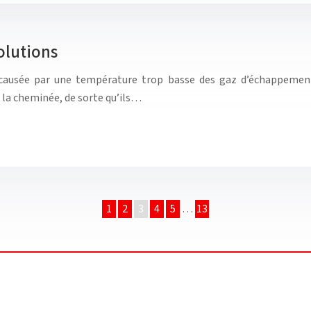
olutions
 causée par une température trop basse des gaz d’échappement
e la cheminée, de sorte qu’ils…
1
2
3
4
5
…
13