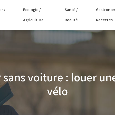
er /
Ecologie /
Santé /
Gastronom
Agriculture
Beauté
Recettes
ans voiture : louer une v
vélo