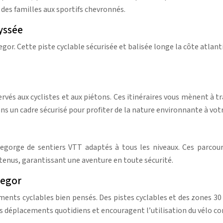
 des familles aux sportifs chevronnés.
dyssée
egor. Cette piste cyclable sécurisée et balisée longe la côte atla
rvés aux cyclistes et aux piétons. Ces itinéraires vous mènent à t
ans un cadre sécurisé pour profiter de la nature environnante à vot
regorge de sentiers VTT adaptés à tous les niveaux. Ces parcou
etenus, garantissant une aventure en toute sécurité.
segor
ents cyclables bien pensés. Des pistes cyclables et des zones 30 
t les déplacements quotidiens et encouragent l’utilisation du vél