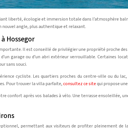
ant liberté, écologie et immersion totale dans l’atmosphère balné
n nouvel angle, plus authentique et relaxant.
e à Hossegor
 importante. Il est conseillé de privilégier une propriété proche d
e d’un garage ou d’un abri extérieur verrouillable. Certaines l
ur sans souci.
périence cycliste. Les quartiers proches du centre-ville ou du l
s. Pour trouver la villa parfaite,
consultez ce site
qui propose une
re confort après vos balades à vélo. Une terrasse ensoleillée, u
irons
ptionnel, permettant aux visiteurs de profiter pleinement de la