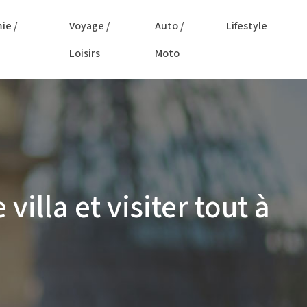
ie /
Voyage /
Auto /
Lifestyle
Loisirs
Moto
illa et visiter tout à