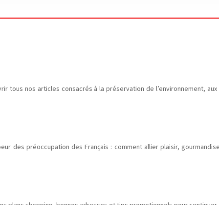
vrir tous nos articles consacrés à la préservation de l’environnement, a
coeur des préoccupation des Français : comment allier plaisir, gourmand
 bons plans shopping, bonnes adresses et tips promotionnels pour continue
!