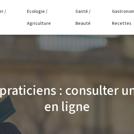
er /
Ecologie /
Santé /
Gastronom
Agriculture
Beauté
Recettes
praticiens : consulter un
en ligne