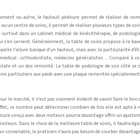
pement ou autre, le fauteuil pédicure permet de réaliser de nom
ou un centre de soins, il permet de réaliser plusieurs types de so
e surtout dans un cabinet médical de kinésithérapie, de podologie
qui s’en servent. Généralement, la table de soins propose à la bas
le l’allure basique d’un fauteuil, mais avec la particularité d’êt
édical : orthodontiste, médecins généralistes… Comparé à ce pr
late et un dos remonté. La table de podologie de son côté se d
es soins particuliers aux pieds avec une plaque remontée spécialemen
sur le marché, il n’est pas vraiment évident de savoir faire le bon 
ffet, ce nombre peut déterminer combien de fois elle est apte à
dicure conçu avec deux moteurs pourra davantage offrir un ajusteme
 moteurs. Dans le choix de la meilleure table de soins, il faudra é
eur convenable, le praticien n’aura pas besoin de courber davantage