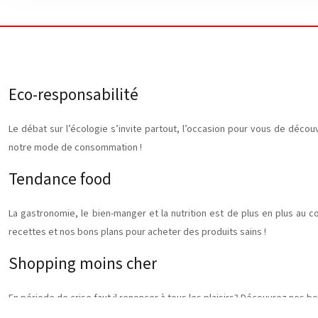
Eco-responsabilité
Le débat sur l’écologie s’invite partout, l’occasion pour vous de décou
notre mode de consommation !
Tendance food
La gastronomie, le bien-manger et la nutrition est de plus en plus au 
recettes et nos bons plans pour acheter des produits sains !
Shopping moins cher
En période de crise faut il renoncer à tous les plaisirs? Découvrez nos
privées, seconde main : toutes les tendances sont sur Publi-leparisien.fr 