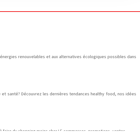
ux énergies renouvelables et aux alternatives écologiques possibles dans
ise et santé? Découvrez les dernières tendances healthy food, nos idées
r à faire du shopping moins cher ! E-commerces, promotions, ventes